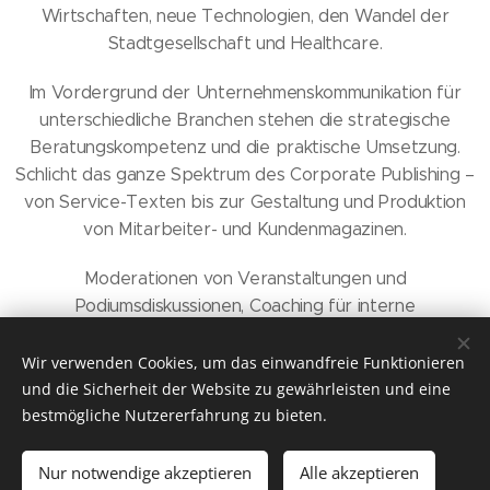
Wirtschaften, neue Technologien, den Wandel der
Stadtgesellschaft und Healthcare.
Im Vordergrund der Unternehmenskommunikation für
unterschiedliche Branchen stehen die strategische
Beratungskompetenz und die praktische Umsetzung.
Schlicht das ganze Spektrum des Corporate Publishing –
von Service-Texten bis zur Gestaltung und Produktion
von Mitarbeiter- und Kundenmagazinen.
Moderationen von Veranstaltungen und
Podiumsdiskussionen, Coaching für interne
Unternehmenskommunikation und mediales Auftreten
runden mein Leistungsspektrum ab.
Wir verwenden Cookies, um das einwandfreie Funktionieren
und die Sicherheit der Website zu gewährleisten und eine
Meine Leidenschaft für Menschen und Medien lebe ich
bestmögliche Nutzererfahrung zu bieten.
jeden Tag, meine über 30-jährige Berufserfahrung sorgt
für Sicherheit.
Nur notwendige akzeptieren
Alle akzeptieren
Los geht´s
Erstellen Sie Ihre Webseite gratis!